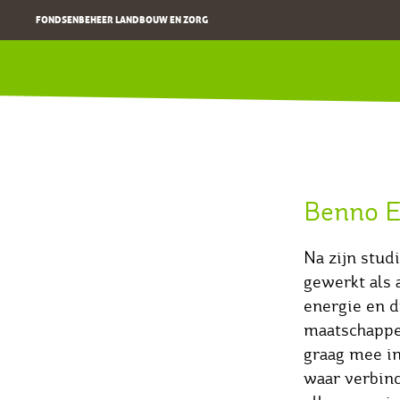
FONDSENBEHEER LANDBOUW EN ZORG
Benno E
Na zijn stud
gewerkt als 
energie en d
maatschappel
graag mee i
waar verbind