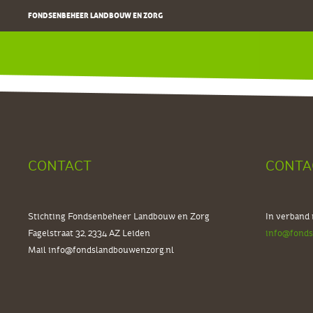
FONDSENBEHEER LANDBOUW EN ZORG
korte beschrijving Stichting Fondsenbeheer Landbouw en Zorg Nederland (ve
CONTACT
CONTA
Stichting Fondsenbeheer Landbouw en Zorg
In verband
Fagelstraat 32, 2334 AZ
Leiden
info@fonds
Mail
info@fondslandbouwenzorg.nl