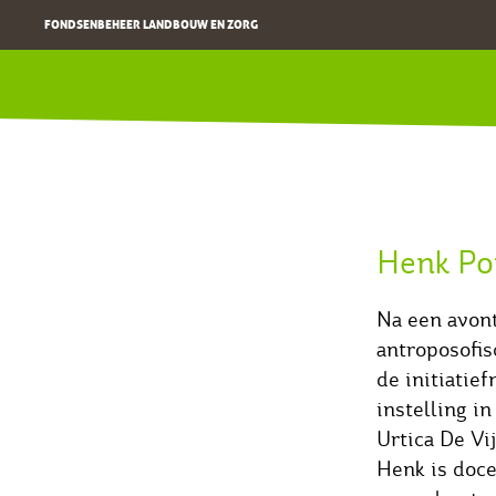
FONDSENBEHEER LANDBOUW EN ZORG
Henk Po
Na een avont
antroposofis
de initiatie
instelling i
Urtica De Vi
Henk is doce